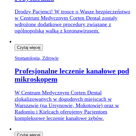
Drodzy Pacjenci! W trosce o Wasze bezpieczeństwo
w Centrum Medycznym Corten Dental zostały
wdrożone dodatkowe
procedury
związane z
ogólnopolską walką
z koronawirusem.
Czytaj więcej
Stomatologia, Zdrowie
Profesjonalne leczenie kanałowe pod
mikroskopem
W Centrum Medycznym Corten Dental
zlokalizowanych w dogodnych miejscach w
Warszawie (na Ursynowie, Mokotowie) oraz w
Radomiu i Kielcach oferujemy Pacjentom
kompleksowe leczenie kanałowe zębów.
Czytaj więcej