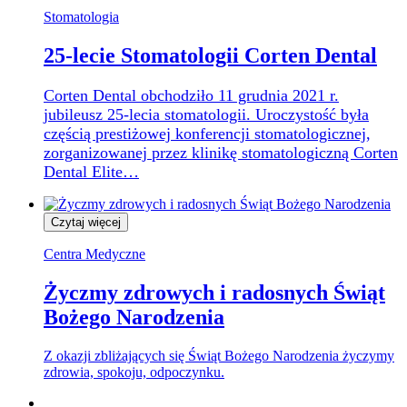
Stomatologia
25-lecie Stomatologii Corten Dental
Corten Dental obchodziło 11 grudnia 2021 r.
jubileusz 25-lecia stomatologii. Uroczystość była
częścią prestiżowej konferencji stomatologicznej,
zorganizowanej przez klinikę stomatologiczną Corten
Dental Elite…
Czytaj więcej
Centra Medyczne
Życzmy zdrowych i radosnych Świąt
Bożego Narodzenia
Z okazji zbliżających się Świąt Bożego Narodzenia życzymy
zdrowia, spokoju, odpoczynku.