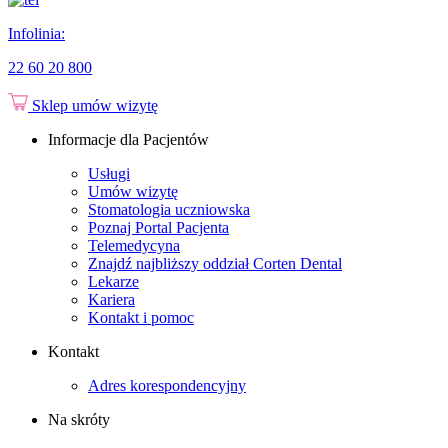
Infolinia:
22 60 20 800
Sklep
umów wizytę
Informacje dla Pacjentów
Usługi
Umów wizytę
Stomatologia uczniowska
Poznaj Portal Pacjenta
Telemedycyna
Znajdź najbliższy oddział Corten Dental
Lekarze
Kariera
Kontakt i pomoc
Kontakt
Adres korespondencyjny
Na skróty