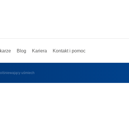
karze
Blog
Kariera
Kontakt i pomoc
 olśniewający uśmiech