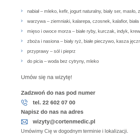
nabiał – mleko, kefir, jogurt naturalny, biały ser, masło
warzywa – ziemniaki, kalarepa, czosnek, kalafior, biała 
mięso i owoce morza – białe ryby, kurczak, indyk, krew
zboża i nasiona – biały ryż, białe pieczywo, kasza jęcz
przyprawy – sól i pieprz
do picia – woda bez cytryny, mleko
Umów się na wizytę!
Zadzwoń do nas pod numer
tel. 22 602 07 00
Napisz do nas na adres
wizyty@cortenmedic.pl
Umówimy Cię w dogodnym terminie i lokalizacji.