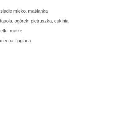
, zsiadłe mleko, maślanka
fasola, ogórek, pietruszka, cukinia
etki, małże
mienna i jaglana