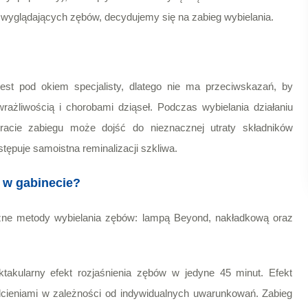
e wyglądających zębów, decydujemy się na zabieg wybielania.
st pod okiem specjalisty, dlatego nie ma przeciwskazań, by
rażliwością i chorobami dziąseł.
Podczas wybielania działaniu
acie zabiegu może dojść do nieznacznej utraty składników
tępuje samoistna reminalizacji szkliwa.
 w gabinecie?
czne metody wybielania zębów: lampą Beyond, nakładkową oraz
takularny efekt rozjaśnienia zębów w jedyne 45 minut. Efekt
dcieniami w zależności od indywidualnych uwarunkowań. Zabieg