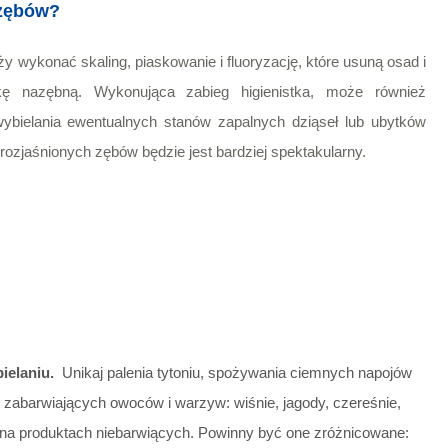
 zębów?
y wykonać skaling, piaskowanie i fluoryzację, które usuną osad i
kę nazębną
. Wykonująca zabieg higienistka, może również
ybielania ewentualnych stanów zapalnych dziąseł lub ubytków
ozjaśnionych zębów będzie jest bardziej spektakularny.
bielaniu.
Unikaj palenia tytoniu, spożywania ciemnych napojów
e zabarwiających owoców i warzyw: wiśnie, jagody, czereśnie,
ię na produktach niebarwiących. Powinny być one zróżnicowane: