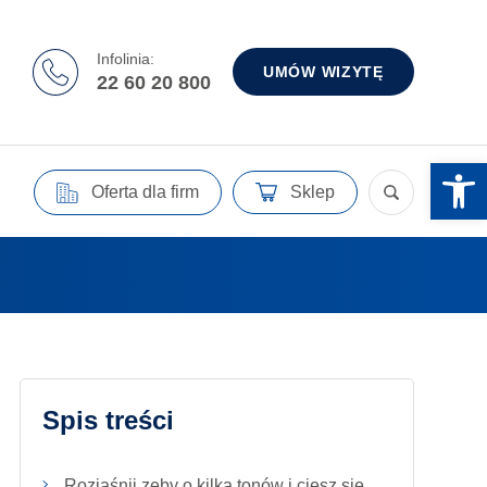
Infolinia:
UMÓW WIZYTĘ
22 60 20 800
Otwórz 
Oferta dla firm
Sklep
Spis treści
Rozjaśnij zęby o kilka tonów i ciesz się