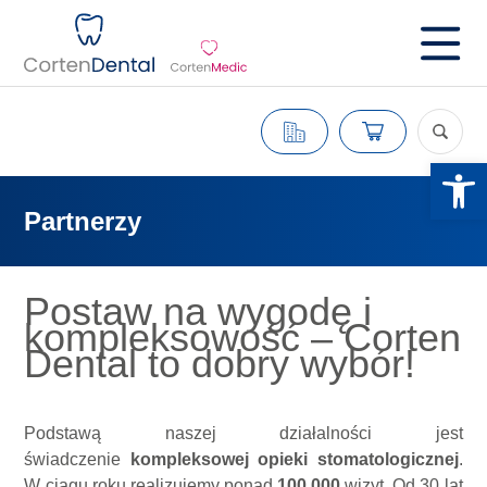
Otwórz 
Partnerzy
Postaw na wygodę i
kompleksowość – Corten
Dental to dobry wybór!
Podstawą naszej działalności jest
świadczenie
kompleksowej opieki stomatologicznej
.
W ciągu roku realizujemy ponad
100 000
wizyt. Od 30 lat