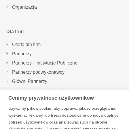
Organizacja
Dla firm
Oferta dla firm
Partnerzy
Partnerzy – Instytucje Publiczne
Partnerzy podwykonawcy
Główni Partnerzy
Partnerzy dostawcy
Cenimy prywatność użytkowników
Inspektor Ochrony Danych
Używamy plików cookie, aby poprawić jakość przeglądania,
Realizowane projekty
wyświetlać reklamy lub treści dostosowane do indywidualnych
potrzeb użytkowników oraz analizować ruch na stronie.
Kliknięcie przycisku „Akceptuj wszystkie” oznacza zgodę na