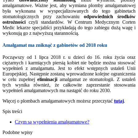
amalgamatowe. Ważne jest, aby wymiana plomby amalgamatowej
była wykonana w wyspecjalizowanych do tego gabinetach
stomatologicznych przy zachowaniu
odpowiednich środków
ostrożności
czyli standardów. W Centrum Medycznym Corten
Medic lekarze specjaliści przykładają do tego zabiegu dużą wagę i
wykonują go z najwyższą starannością.
Amalgamat ma zniknąć z gabinetów od 2018 roku
Począwszy od 1 lipca 2018 r. u dzieci do 16. roku życia oraz
ciężarnych i karmiących piersią kobiet nie będzie można stosować
wypełnień z amalgamatu. Jest to efekt wstępnych ustaleń Unii
Europejskiej. Następnie zostaną wprowadzone kolejne ograniczenia
w celu zupełnej
eliminacji
amalgamat ze stomatologii. Z ustaleń
tych wynika również, że całkowite zaprzestanie stosowania
wypełnień amalgamatowych ma nastąpić do roku 2030.
Więcej o plombach amalgamatowych możesz przeczytać
tutaj
.
Spis treści
Czym są wypełnienia amalgamatowe?
Podobne wpisy