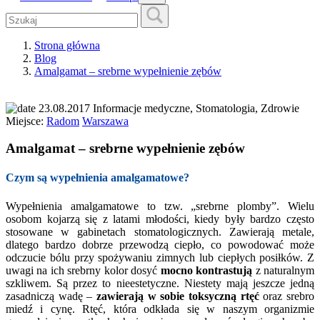
Strona główna
Blog
Amalgamat – srebrne wypełnienie zębów
23.08.2017
Informacje medyczne, Stomatologia, Zdrowie
Miejsce:
Radom
Warszawa
Amalgamat – srebrne wypełnienie zębów
Czym są wypełnienia amalgamatowe?
Wypełnienia amalgamatowe to tzw. „srebrne plomby”. Wielu
osobom kojarzą się z latami młodości, kiedy były bardzo często
stosowane w gabinetach stomatologicznych. Zawierają metale,
dlatego bardzo dobrze przewodzą ciepło, co powodować może
odczucie bólu przy spożywaniu zimnych lub ciepłych posiłków. Z
uwagi na ich srebrny kolor dosyć
mocno
kontrastują
z naturalnym
szkliwem. Są przez to nieestetyczne. Niestety mają jeszcze jedną
zasadniczą wadę –
zawierają w sobie toksyczną rtęć
oraz srebro
miedź i cynę. Rtęć, która odkłada się w naszym organizmie