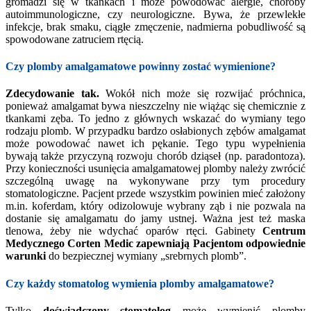
gromadzi się w tkankach i może powodować alergie, choroby
autoimmunologiczne, czy neurologiczne. Bywa, że przewlekłe
infekcje, brak smaku, ciągłe zmęczenie, nadmierna pobudliwość są
spowodowane zatruciem rtęcią.
Czy plomby amalgamatowe powinny zostać wymienione?
Zdecydowanie tak.
Wokół nich może się rozwijać próchnica,
ponieważ amalgamat bywa nieszczelny nie wiążąc się chemicznie z
tkankami zęba. To jedno z głównych wskazać do wymiany tego
rodzaju plomb. W przypadku bardzo osłabionych zębów amalgamat
może powodować nawet ich pękanie. Tego typu wypełnienia
bywają także przyczyną rozwoju chorób dziąseł (np. paradontoza).
Przy konieczności usunięcia amalgamatowej plomby należy zwrócić
szczególną uwagę na wykonywane przy tym procedury
stomatologiczne. Pacjent przede wszystkim powinien mieć założony
m.in. koferdam, który odizolowuje wybrany ząb i nie pozwala na
dostanie się amalgamatu do jamy ustnej. Ważna jest też maska
tlenowa, żeby nie wdychać oparów rtęci. Gabinety
Centrum
Medycznego Corten Medic zapewniają Pacjentom
odpowiednie
warunki
do bezpiecznej wymiany „srebrnych plomb”.
Czy każdy stomatolog wymienia plomby amalgamatowe?
Tylko
doświadczony
stomatolog
może wymienić plomby