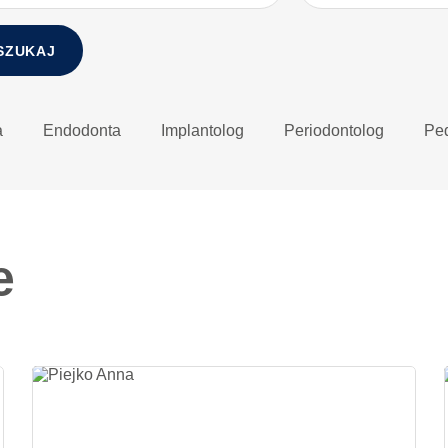
SZUKAJ
a
Endodonta
Implantolog
Periodontolog
Pe
e