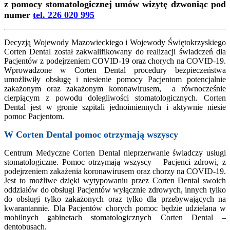
z pomocy stomatologicznej umów wizytę dzwoniąc pod
numer
tel. 226 020 995
Decyzją Wojewody Mazowieckiego i Wojewody Świętokrzyskiego
Corten Dental został zakwalifikowany do realizacji świadczeń dla
Pacjentów z podejrzeniem COVID-19 oraz chorych na COVID-19.
Wprowadzone w Corten Dental procedury bezpieczeństwa
umożliwiły obsługę i niesienie pomocy Pacjentom potencjalnie
zakażonym oraz zakażonym koronawirusem, a równocześnie
cierpiącym z powodu dolegliwości stomatologicznych. Corten
Dental jest w gronie szpitali jednoimiennych i aktywnie niesie
pomoc Pacjentom.
W Corten Dental pomoc otrzymają wszyscy
Centrum Medyczne Corten Dental nieprzerwanie świadczy usługi
stomatologiczne. Pomoc otrzymają wszyscy – Pacjenci zdrowi, z
podejrzeniem zakażenia koronawirusem oraz chorzy na COVID-19.
Jest to możliwe dzięki wytypowaniu przez Corten Dental swoich
oddziałów do obsługi Pacjentów wyłącznie zdrowych, innych tylko
do obsługi tylko zakażonych oraz tylko dla przebywających na
kwarantannie. Dla Pacjentów chorych pomoc będzie udzielana w
mobilnych gabinetach stomatologicznych Corten Dental –
dentobusach.