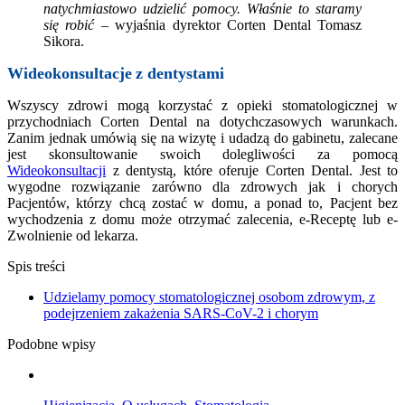
natychmiastowo udzielić pomocy. Właśnie to staramy
się robić –
wyjaśnia dyrektor Corten Dental Tomasz
Sikora.
Wideokonsultacje
z dentystami
Wszyscy zdrowi mogą korzystać z opieki stomatologicznej w
przychodniach Corten Dental na dotychczasowych warunkach.
Zanim jednak umówią się na wizytę i udadzą do gabinetu, zalecane
jest skonsultowanie swoich dolegliwości za pomocą
Wideokonsultacji
z dentystą, które oferuje Corten Dental. Jest to
wygodne rozwiązanie zarówno dla zdrowych jak i chorych
Pacjentów, którzy chcą zostać w domu, a ponad to, Pacjent bez
wychodzenia z domu może otrzymać zalecenia, e-Receptę lub e-
Zwolnienie od lekarza.
Spis treści
Udzielamy pomocy stomatologicznej osobom zdrowym, z
podejrzeniem zakażenia SARS-CoV-2 i chorym
Podobne wpisy