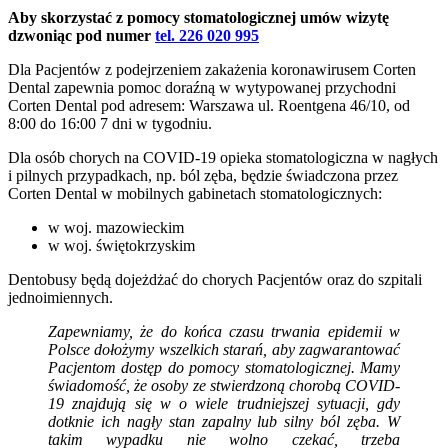
Aby skorzystać z pomocy stomatologicznej umów wizytę
dzwoniąc pod numer
tel. 226 020 995
Dla Pacjentów z podejrzeniem zakażenia koronawirusem Corten
Dental zapewnia pomoc doraźną w wytypowanej przychodni
Corten Dental pod adresem: Warszawa ul. Roentgena 46/10, od
8:00 do 16:00 7 dni w tygodniu.
Dla osób chorych na COVID-19 opieka stomatologiczna w nagłych
i pilnych przypadkach, np. ból zęba, będzie świadczona przez
Corten Dental w mobilnych gabinetach stomatologicznych:
w woj. mazowieckim
w woj. świętokrzyskim
Dentobusy będą dojeżdżać do chorych Pacjentów oraz do szpitali
jednoimiennych.
Zapewniamy, że do końca czasu trwania epidemii w
Polsce dołożymy wszelkich starań, aby zagwarantować
Pacjentom dostęp do pomocy stomatologicznej. Mamy
świadomość, że osoby ze stwierdzoną chorobą COVID-
19 znajdują się w o wiele trudniejszej sytuacji, gdy
dotknie ich nagły stan zapalny lub silny ból zęba. W
takim wypadku nie wolno czekać, trzeba